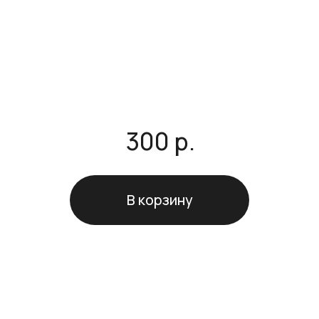
300 р.
В корзину
О товаре
Пакет из плотного картона с логотипом
бренда - это элегантное дополнение к
изысканному подарку.
Такой аксессуар гармонично завершает
упаковку, усиливая впечатление и
подчеркивая ценность момента.