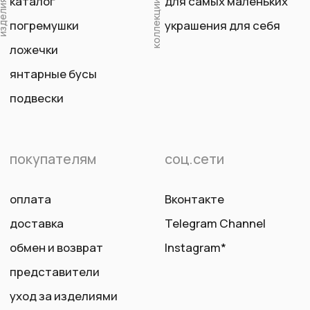
Пряничные Ряды 1.
Ежедневно 10:00 - 19:00
Договор оферты
Политика обработки
персональных данных
ИНН 440118673984
ОГРНИП 320440100000617
ИП Якунина Мария Дмитриевна
Оператор персональных данных. Рег.
№ 44-25-007781
Авторские права © 2026 Mari Cush. Все права
защищены.
*принадлежит Meta. Признана экстремистской
организацией и запрещена на территории РФ.
Создано: