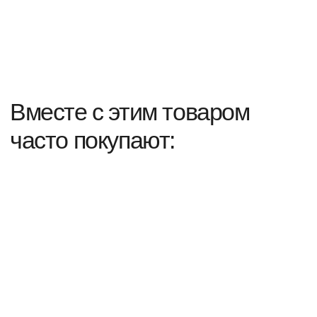
подвески
покупателям
соц.сети
оплата
Вконтакте
доставка
Telegram Channel
обмен и возврат
Instagram*
представители
уход за изделиями
сервисное
обслуживание
контакты
+7 967-681-82-65
What's app
Telegram