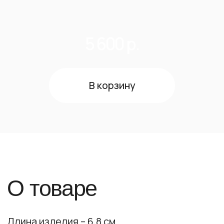
О товаре
Длина изделия – 6,8 см
Вес* ~ 5,7 гр
*Вес изделия может незначительно
отличаться, т.к. все изделия
обрабатываются вручную.
Серебро 925 пробы. Также его называют
стерлинговое серебро.
Изделие дополнительно покрыто
тончайшим слоем чистоты серебра
(серебро 999,9 пробы). Такое покрытие
усиливает блеск и повышает его
антикоррозийную стойкость.
ЕСЛИ ИЗДЕЛИЯ НЕТ В НАЛИЧИИ, Вы можете
написать нашему менеджеру, нажав на
зеленую иконку в правом нижнем углу, о
желании приобрести изделие. Мы уведомим
Вас о наличии или оформим предзаказ.