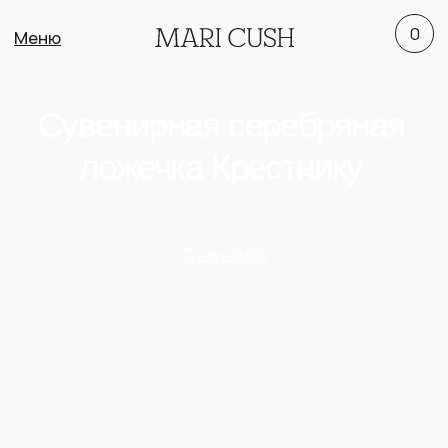
0
Меню
Сувенирная серебряная
ложечка Крестнику
Серебро