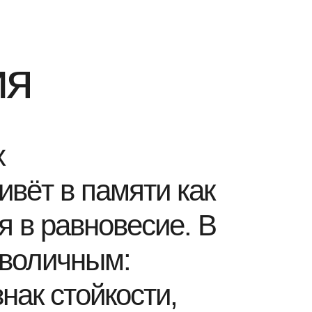
ия
х
ивёт в памяти как
я в равновесие. В
мволичным:
ак стойкости,