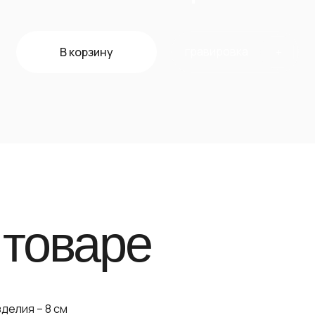
гравировка
В корзину
+
 товаре
делия – 8 см