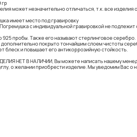
9 гр
делия может незначительно отличаться, т.к. все изделия
шка имеет место под гравировку
Погремушка с индивидуальной гравировкой не подлежит 
 925 пробы. Также его называют стерлинговое серебро.
 дополнительно покрыто тончайшим слоем чистоты сереб
ет блеск и повышает его антикоррозийную стойкость.
ДЕЛИЯ НЕТ В НАЛИЧИИ, Вы можете написать нашему менедж
углу, о желании приобрести изделие. Мы уведомим Вас о 