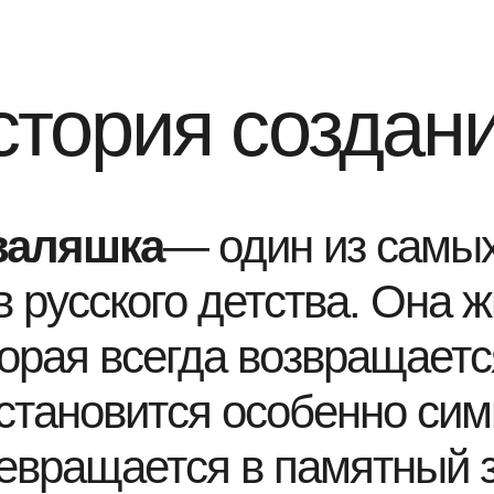
стория создан
валяшка
— один из самы
 русского детства. Она ж
торая всегда возвращаетс
 становится особенно си
вращается в памятный зн