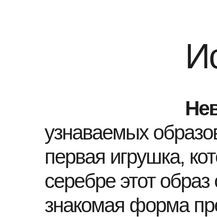
И
Не
узнаваемых образов
первая игрушка, ко
серебре этот образ
знакомая форма пре